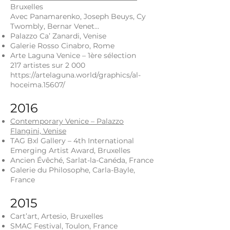
Bruxelles
Avec Panamarenko, Joseph Beuys, Cy
Twombly, Bernar Venet…
Palazzo Ca’ Zanardi, Venise
Galerie Rosso Cinabro, Rome
Arte Laguna Venice – 1ère sélection
217 artistes sur 2 000
https://artelaguna.world/graphics/al-
hoceima.15607/
2016
Contemporary Venice – Palazzo
Flangini, Venise
TAG Bxl Gallery – 4th International
Emerging Artist Award, Bruxelles
Ancien Évêché, Sarlat-la-Canéda, France
Galerie du Philosophe, Carla-Bayle,
France
2015
Cart’art, Artesio, Bruxelles
SMAC Festival, Toulon, France