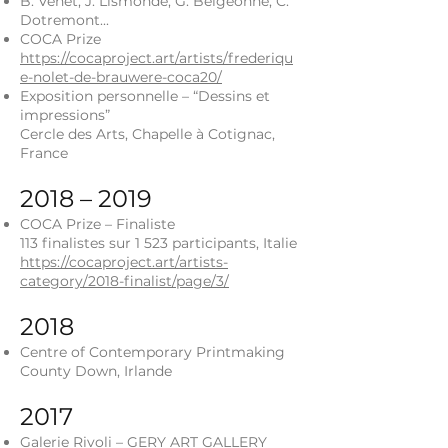
B. Venet,
J. Lismonde, G. Belgeonne, C.
Dotremont...
COCA Prize
https://cocaproject.art/artists/frederiqu
e-nolet-de-brauwere-coca20/
Exposition personnelle – “Dessins et
impressions”
Cercle des Arts, Chapelle à Cotignac,
France
2018 – 2019
COCA Prize – Finaliste
113 finalistes sur 1 523 participants, Italie
https://cocaproject.art/artists-
category/2018-finalist/page/3/
2018
Centre of Contemporary Printmaking
County Down, Irlande
2017
Galerie Rivoli – GERY ART GALLERY