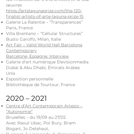
œuvres
https://artelagunaprize.com/the-120-
finalist-artists-of-arte-laguna-prize-15
Galerie La Ralentie – “Transparences”
Paris, France
Villa Brentano – “Cellular Structures”
Busto Garolfo, Milan, Italie
Art Fair – Valid World Hall Barcelona
Contemporary
Barcelone, Espagne. Interview
Galerie d’art numérique Elevisionmedia
Dubaï & Abu Dhabi, Émirats Arabes
Unis
Exposition personnelle
Bibliothèque de Tourtour, France
2020 – 2021
Centre d’Art Contemporain Artesio –
“Autonomie”
Bruxelles – du 19/09 au 27/02
Avec Raoul Ubac, Pol Bury, Bram
Bogart, Jo Delahaut,