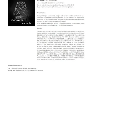
Frédérique Nolet de Brauwere
ARTISTE PEINTRE CONTEMPORAINE
CONTACT
©2026 Sabam SC | Bruxelles